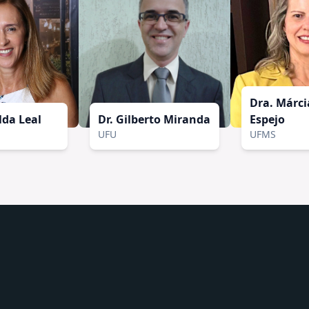
Dra. Márci
lda Leal
Dr. Gilberto Miranda
Espejo
UFU
UFMS