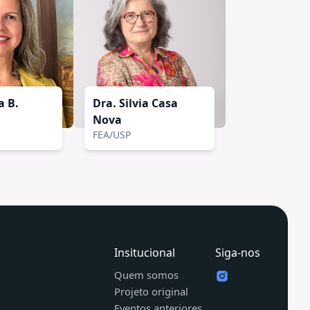
a B.
Dra. Silvia Casa
Nova
FEA/USP
Insitucional
Siga-nos
Quem somos
Projeto original
Eventos anteriores