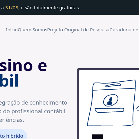
6
a
31/08
, e são
totalmente gratuitas.
Início
Quem Somos
Projeto Original de Pesquisa
Curadoria de
sino e
bil
tegração de conhecimento
 do profissional contábil
eriências.
to híbrido