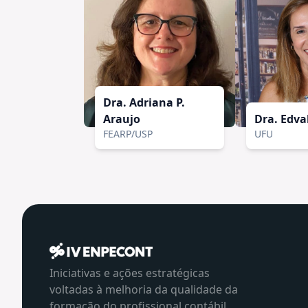
Dra. Adriana P.
Araujo
Dra. Edva
FEARP/USP
UFU
Iniciativas e ações estratégicas
voltadas à melhoria da qualidade da
formação do profissional contábil.