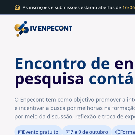
As inscrições e submissões estarão abertas de
16/0
Encontro de
en
pesquisa
contá
O
Enpecont
tem como objetivo promover a in
e incentivar a busca por melhorias na formação
por meio da discussão, reflexão e troca de exp
Evento gratuito
7 e 9 de outubro
Forma